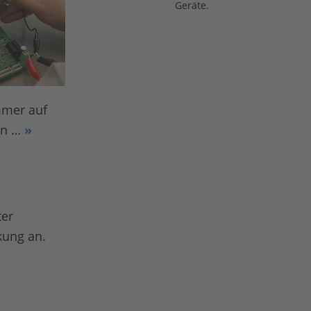
Geräte.
mmer auf
en …
»
ter
kung an.