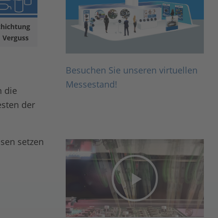
chichtung
 Verguss
Besuchen Sie unseren virtuellen
Messestand!
 die
esten der
ssen setzen